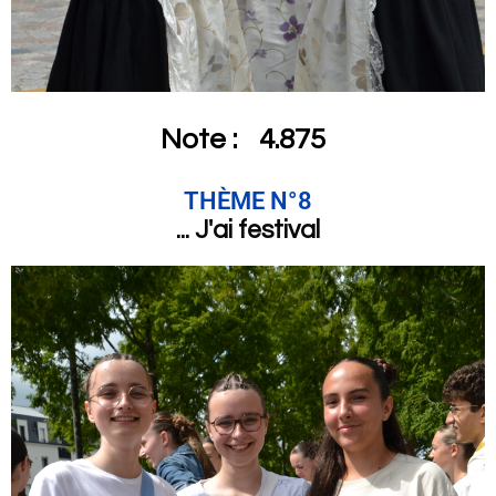
Note :
4.875
THÈME N°8
... J'ai festival