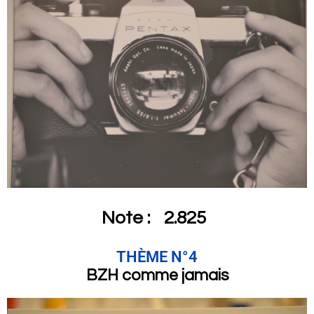
Note :
2.825
THÈME N°4
BZH comme jamais