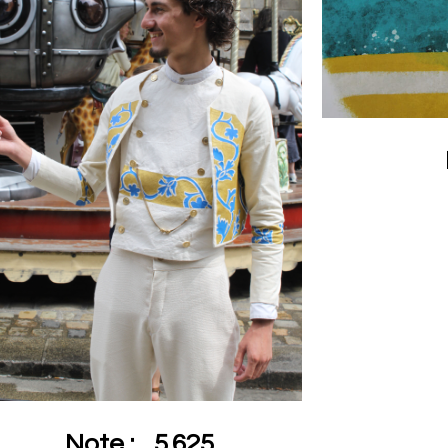
Note :
5.625