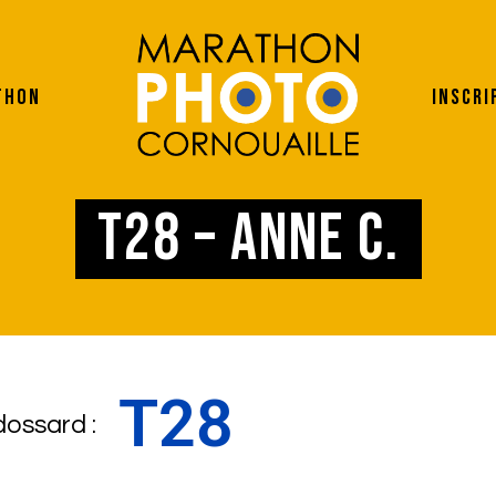
thon
Inscri
T28 – Anne C.
T28
dossard :