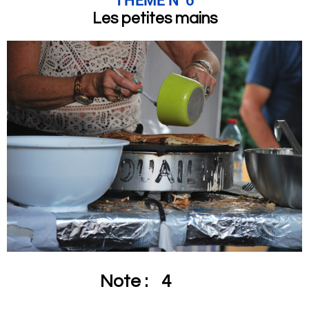
THÈME N°6
Les petites mains
Note :
4