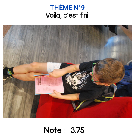
THÈME N°9
Voila, c'est fini!
Note :
3.75