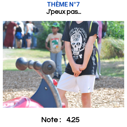
THÈME N°7
J'peux pas...
Note :
4.25