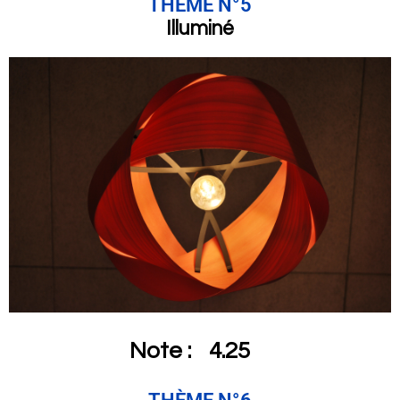
THÈME N°5
Illuminé
Note :
4.25