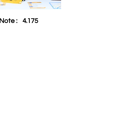
Note :
4.175