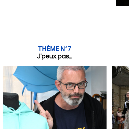
THÈME N°7
J'peux pas...