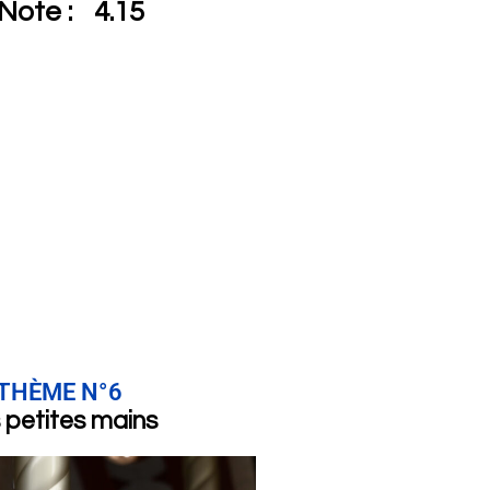
Note :
4.15
THÈME N°6
 petites mains