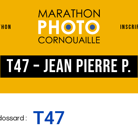
thon
Inscri
T47 – Jean Pierre P.
T47
dossard :