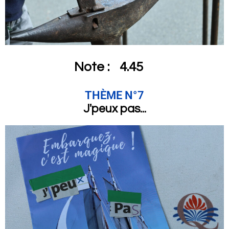
Note :
4.45
THÈME N°7
J'peux pas...