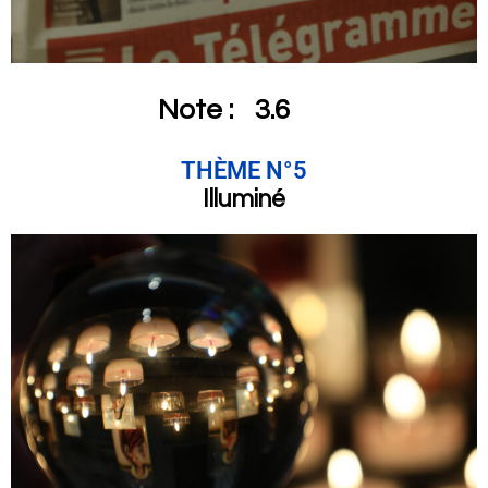
Note :
3.6
THÈME N°5
Illuminé