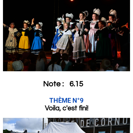
Note :
6.15
THÈME N°9
Voila, c'est fini!