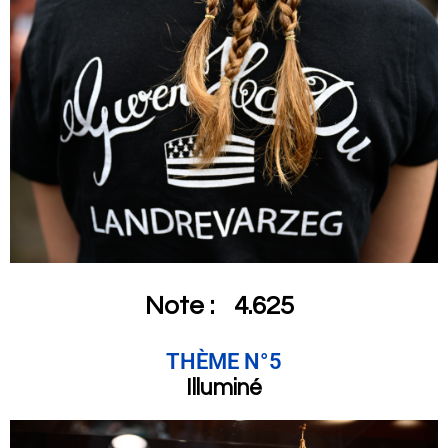
Note :
4.625
THÈME N°5
Illuminé