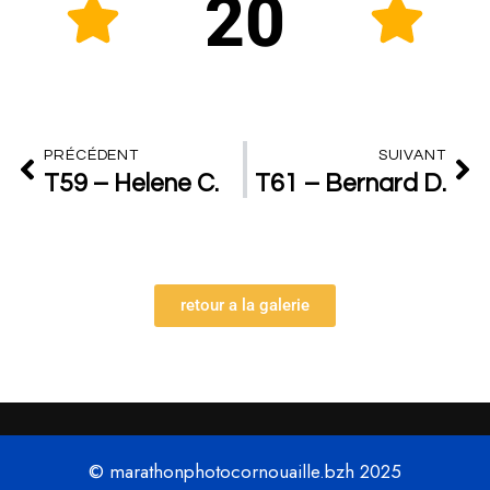
20
PRÉCÉDENT
SUIVANT
T59 – Helene C.
T61 – Bernard D.
retour a la galerie
© marathonphotocornouaille.bzh 2025