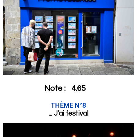
Note :
4.65
THÈME N°8
... J'ai festival