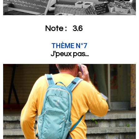
Note :
3.6
THÈME N°7
J'peux pas...